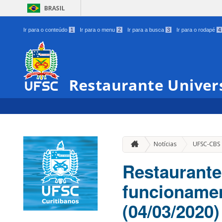
BRASIL
Ir para o conteúdo
1
Ir para o menu
2
Ir para a busca
3
Ir para o rodapé
4
Restaurante Univers
Notícias
UFSC-CBS
Restaurante
funcionamen
(04/03/2020)